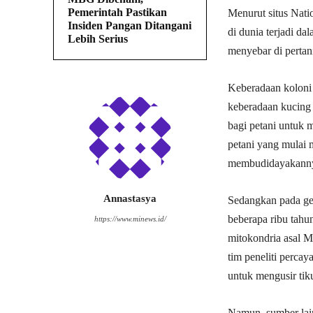
Pemerintah Pastikan
Menurut situs Nati
Insiden Pangan Ditangani
di dunia terjadi d
Lebih Serius
menyebar di pertan
Keberadaan koloni 
keberadaan kucing 
bagi petani untuk m
petani yang mulai 
membudidayakannya
Annastasya
Sedangkan pada gel
beberapa ribu tahu
https://www.minews.id/
mitokondria asal M
tim peneliti perca
untuk mengusir tik
Namun, sumber lain