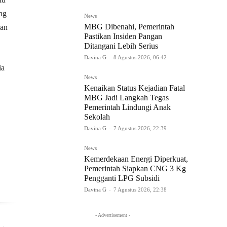
ang
News
MBG Dibenahi, Pemerintah
kan
Pastikan Insiden Pangan
Ditangani Lebih Serius
Davina G
-
8 Agustus 2026, 06:42
ia
News
Kenaikan Status Kejadian Fatal
MBG Jadi Langkah Tegas
Pemerintah Lindungi Anak
Sekolah
Davina G
-
7 Agustus 2026, 22:39
News
Kemerdekaan Energi Diperkuat,
Pemerintah Siapkan CNG 3 Kg
Pengganti LPG Subsidi
Davina G
-
7 Agustus 2026, 22:38
- Advertisement -