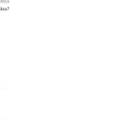
utnya
kta?