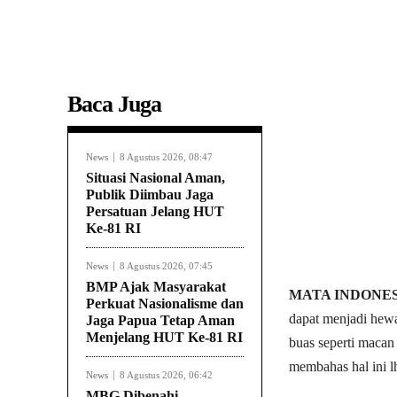
Baca Juga
News
8 Agustus 2026, 08:47
Situasi Nasional Aman,
Publik Diimbau Jaga
Persatuan Jelang HUT
Ke-81 RI
News
8 Agustus 2026, 07:45
BMP Ajak Masyarakat
MATA INDONES
Perkuat Nasionalisme dan
dapat menjadi hew
Jaga Papua Tetap Aman
Menjelang HUT Ke-81 RI
buas seperti macan
membahas hal ini l
News
8 Agustus 2026, 06:42
MBG Dibenahi,