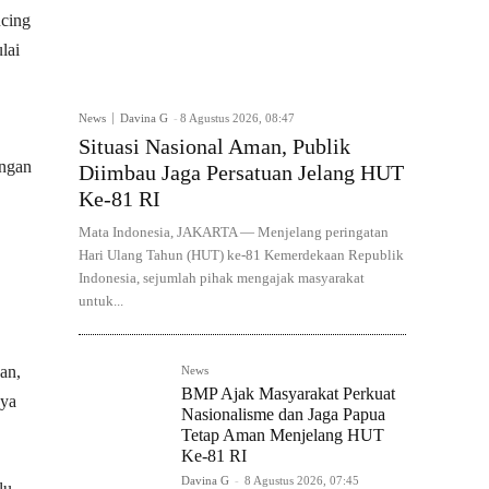
ucing
lai
News
Davina G
-
8 Agustus 2026, 08:47
Situasi Nasional Aman, Publik
ungan
Diimbau Jaga Persatuan Jelang HUT
Ke-81 RI
Mata Indonesia, JAKARTA — Menjelang peringatan
Hari Ulang Tahun (HUT) ke-81 Kemerdekaan Republik
Indonesia, sejumlah pihak mengajak masyarakat
untuk...
an,
News
BMP Ajak Masyarakat Perkuat
nya
Nasionalisme dan Jaga Papua
Tetap Aman Menjelang HUT
Ke-81 RI
Davina G
-
8 Agustus 2026, 07:45
lu