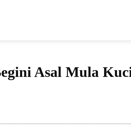
NEWS
VIRAL
KISAH
PEMILU
GAYA HIDU
Begini Asal Mula Kuc