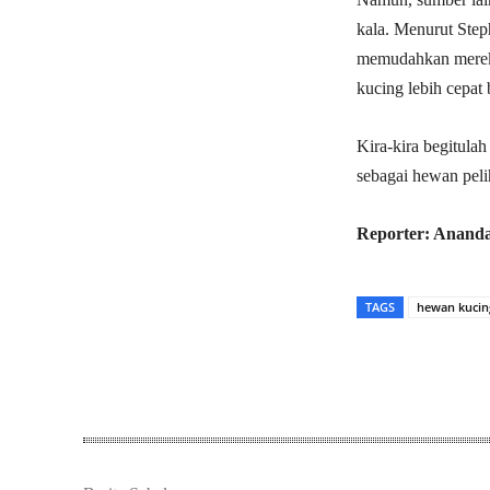
kala. Menurut Step
memudahkan mereka
kucing lebih cepat
Kira-kira begitula
sebagai hewan peli
Reporter: Ananda
TAGS
hewan kucin
Bagikan