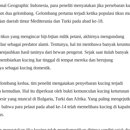
onal Geographic Indonesia, para peneliti menyatakan jika persebaran k
alam dua gelombang. Gelombang pertama terjadi ketika populasi tikus mu
ian daerah timur Mediterania dan Turki pada abad ke-18.
tikus yang mengincar biji-bijian milik petani, akhirnya mengundang
liar sebagai predator alami. Tentunya, hal ini membawa banyak keunt
enjauhkan hasil taninya dari hewan pengerat. Sejak saat itulah banyak
membiarkan kucing liar tinggal di tempat mereka dan berujung
 sebagai kucing domestik.
ombang kedua, tim peneliti mengatakan penyebaran kucing terjadi
n kemudian. Hal itu diperkuat oleh bukti kemunculan kucing keturunan
esir yang muncul di Bulgaria, Turki dan Afrika. Yang paling mengejutk
ya bahwa para pelaut pada abad ke-14 telah memelihara kucing di kapal
us.
 mengatakan jika kucing telah mendomestikan dirinya sendiri sejak du