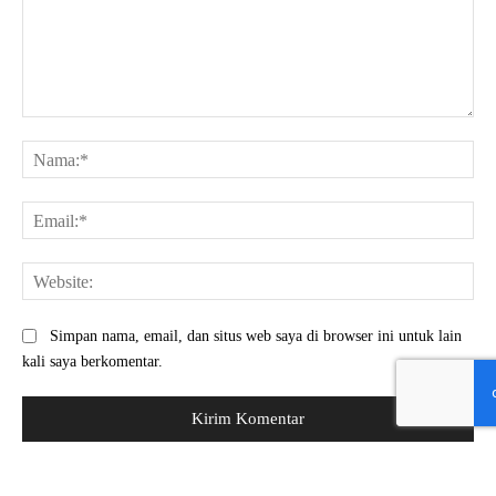
Komentar:
Na
Ema
Web
Simpan nama, email, dan situs web saya di browser ini untuk lain
kali saya berkomentar.