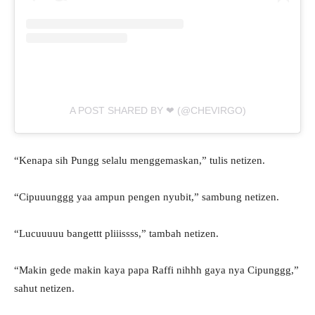
A POST SHARED BY ❤ (@CHEVIRGO)
“Kenapa sih Pungg selalu menggemaskan,” tulis netizen.
“Cipuuunggg yaa ampun pengen nyubit,” sambung netizen.
“Lucuuuuu bangettt pliiissss,” tambah netizen.
“Makin gede makin kaya papa Raffi nihhh gaya nya Cipunggg,”
sahut netizen.