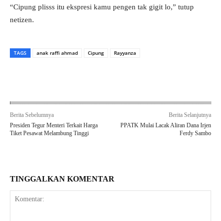
“Cipung plisss itu ekspresi kamu pengen tak gigit lo,” tutup
netizen.
TAGS
anak raffi ahmad
Cipung
Rayyanza
Berita Sebelumnya
Berita Selanjutnya
Presiden Tegur Menteri Terkait Harga
PPATK Mulai Lacak Aliran Dana Irjen
Tiket Pesawat Melambung Tinggi
Ferdy Sambo
TINGGALKAN KOMENTAR