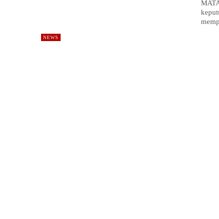
MATA
keput
mempe
NEWS