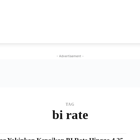
NEWS
VIRAL
KISAH
PEMILU
GAYA HIDU
- Advertisement -
TAG
bi rate