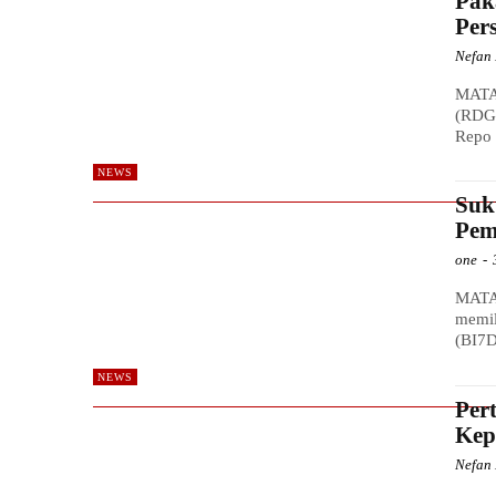
Pak
Per
Nefan 
MATA
(RDG)
Repo 
NEWS
Suk
Pem
one
-
MATA
memil
(BI7D
NEWS
Per
Kep
Nefan 