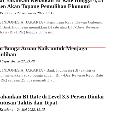
ar Yakinkan Kenaikan BI Rate Hingga 4,25
sen Akan Topang Pemulihan Ekonomi
Kristiono
-
22 September 2022, 19:15
 INDONESIA, JAKARTA - Keputusan Rapat Dewan Gubernur
 Bank Indonesia menaikkan BI rate atau BI 7-Days Reverse
Rate (BI7DRR) hingga 50 basis...
u Bunga Acuan Naik untuk Menjaga
ulihan
3 September 2022, 23:48
 INDONESIA, JAKARTA - Bank Indonesia (BI) akhirnya
ih menaikkan suku bunga acuan, BI 7-Day Reverse Repo Rate
RR) sebesar 25 bps menjadi 3,75...
tahankan BI Rate di Level 3,5 Persen Dinilai
utusan Taktis dan Tepat
Kristiono
-
24 Mei 2022, 19:15