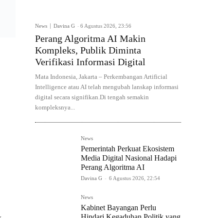
News
Davina G
-
6 Agustus 2026, 23:56
Perang Algoritma AI Makin
Kompleks, Publik Diminta
Verifikasi Informasi Digital
Mata Indonesia, Jakarta – Perkembangan Artificial
Intelligence atau AI telah mengubah lanskap informasi
digital secara signifikan.Di tengah semakin
kompleksnya...
News
Pemerintah Perkuat Ekosistem
Media Digital Nasional Hadapi
Perang Algoritma AI
Davina G
-
6 Agustus 2026, 22:54
News
Kabinet Bayangan Perlu
Hindari Kegaduhan Politik yang
k