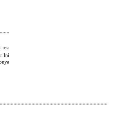
utnya
r Ini
bnya