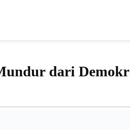
NEWS
VIRAL
KISAH
PEMILU
GAYA HIDU
 Mundur dari Demokr