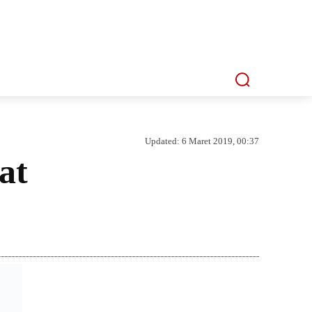
P
MMI TV
MATA LENSA
INDEKS
Updated:
6 Maret 2019, 00:37
at
Bagikan