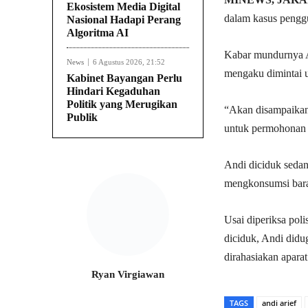
Ekosistem Media Digital
dalam kasus penggu
Nasional Hadapi Perang
Algoritma AI
Kabar mundurnya A
News
6 Agustus 2026, 21:52
mengaku dimintai u
Kabinet Bayangan Perlu
Hindari Kegaduhan
Politik yang Merugikan
“Akan disampaika
Publik
untuk permohonan i
Andi diciduk sedan
mengkonsumsi bara
Usai diperiksa pol
diciduk, Andi didu
dirahasiakan aparat
Ryan Virgiawan
TAGS
andi arief