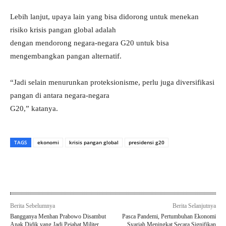
Lebih lanjut, upaya lain yang bisa didorong untuk menekan
risiko krisis pangan global adalah
dengan mendorong negara-negara G20 untuk bisa
mengembangkan pangan alternatif.
“Jadi selain menurunkan proteksionisme, perlu juga diversifikasi
pangan di antara negara-negara
G20,” katanya.
TAGS
ekonomi
krisis pangan global
presidensi g20
Berita Sebelumnya
Berita Selanjutnya
Bangganya Menhan Prabowo Disambut
Pasca Pandemi, Pertumbuhan Ekonomi
Anak Didik yang Jadi Pejabat Militer
Syariah Meningkat Secara Signifikan