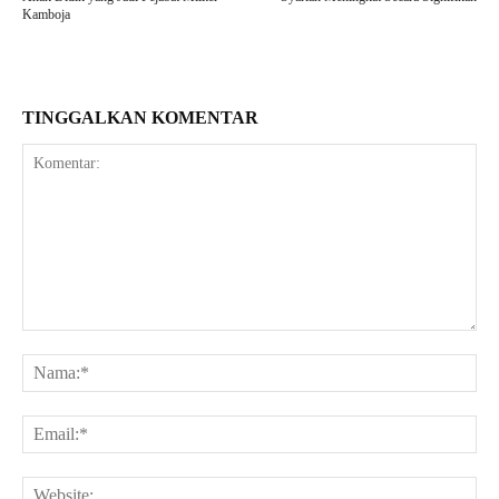
Kamboja
TINGGALKAN KOMENTAR
Komentar:
Na
Ema
Web