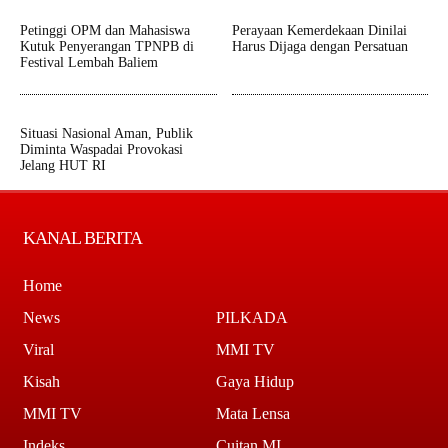
Petinggi OPM dan Mahasiswa
Perayaan Kemerdekaan Dinilai
Kutuk Penyerangan TPNPB di
Harus Dijaga dengan Persatuan
Festival Lembah Baliem
Situasi Nasional Aman, Publik
Diminta Waspadai Provokasi
Jelang HUT RI
KANAL BERITA
Home
News
PILKADA
Viral
MMI TV
Kisah
Gaya Hidup
MMI TV
Mata Lensa
Indeks
Cuitan MI