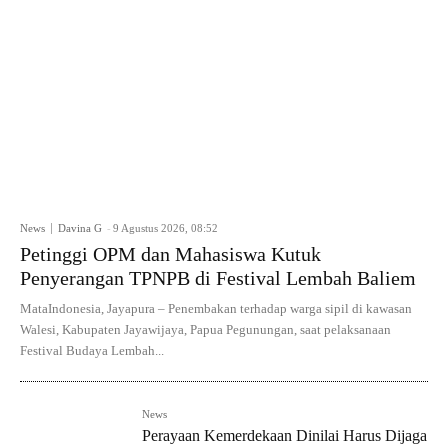
News
Davina G
-
9 Agustus 2026, 08:52
Petinggi OPM dan Mahasiswa Kutuk
Penyerangan TPNPB di Festival Lembah Baliem
MataIndonesia, Jayapura – Penembakan terhadap warga sipil di kawasan
Walesi, Kabupaten Jayawijaya, Papua Pegunungan, saat pelaksanaan
Festival Budaya Lembah...
News
Perayaan Kemerdekaan Dinilai Harus Dijaga