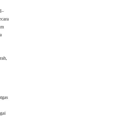
I–
ecara
am
a
rah,
atgas
gai