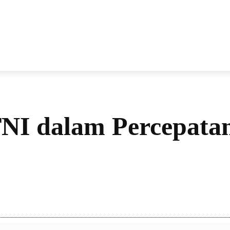
NEWS
VIRAL
KISAH
PEMILU
GAYA HIDU
 TNI dalam Percepat