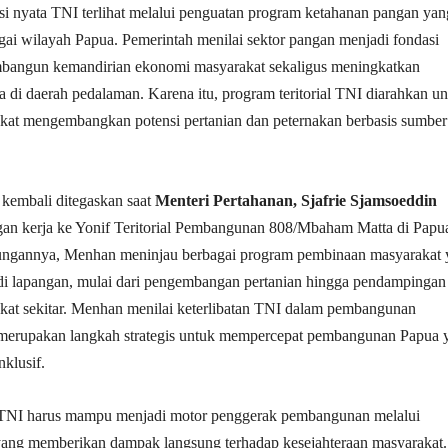
usi nyata TNI terlihat melalui penguatan program ketahanan pangan yan
agai wilayah Papua. Pemerintah menilai sektor pangan menjadi fondasi
bangun kemandirian ekonomi masyarakat sekaligus meningkatkan
a di daerah pedalaman. Karena itu, program teritorial TNI diarahkan u
at mengembangkan potensi pertanian dan peternakan berbasis sumber
kembali ditegaskan saat
Menteri Pertahanan, Sjafrie Sjamsoeddin
an kerja ke Yonif Teritorial Pembangunan 808/Mbaham Matta di Papu
ungannya, Menhan meninjau berbagai program pembinaan masyarakat 
t di lapangan, mulai dari pengembangan pertanian hingga pendampingan
akat sekitar. Menhan menilai keterlibatan TNI dalam pembangunan
merupakan langkah strategis untuk mempercepat pembangunan Papua 
nklusif.
TNI harus mampu menjadi motor penggerak pembangunan melalui
ang memberikan dampak langsung terhadap kesejahteraan masyarakat.