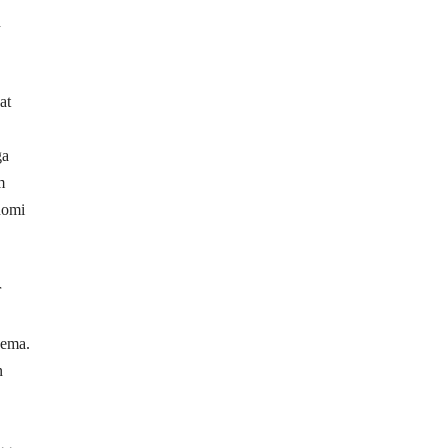
n
at
ga
m
nomi
r
bema.
n