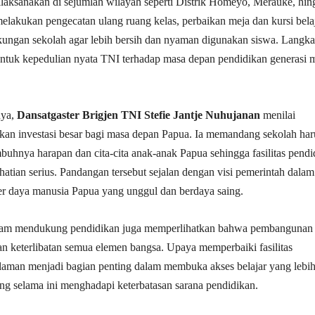
ilaksanakan di sejumlah wilayah seperti Distrik Homeyo, Merauke, hin
melakukan pengecatan ulang ruang kelas, perbaikan meja dan kursi belaj
gkungan sekolah agar lebih bersih dan nyaman digunakan siswa. Langk
entuk kepedulian nyata TNI terhadap masa depan pendidikan generasi
nya,
Dansatgaster Brigjen TNI Stefie Jantje Nuhujanan
menilai
an investasi besar bagi masa depan Papua. Ia memandang sekolah har
buhnya harapan dan cita-cita anak-anak Papua sehingga fasilitas pendi
hatian serius. Pandangan tersebut sejalan dengan visi pemerintah dalam
r daya manusia Papua yang unggul dan berdaya saing.
lam mendukung pendidikan juga memperlihatkan bahwa pembangunan
 keterlibatan semua elemen bangsa. Upaya memperbaiki fasilitas
laman menjadi bagian penting dalam membuka akses belajar yang lebih
ng selama ini menghadapi keterbatasan sarana pendidikan.