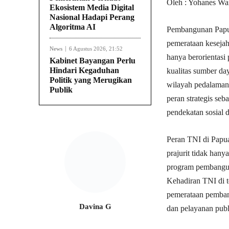
Oleh : Yohanes Wa
Ekosistem Media Digital
Nasional Hadapi Perang
Algoritma AI
Pembangunan Papua
pemerataan kesejah
News
6 Agustus 2026, 21:52
hanya berorientasi
Kabinet Bayangan Perlu
Hindari Kegaduhan
kualitas sumber da
Politik yang Merugikan
wilayah pedalaman.
Publik
peran strategis se
pendekatan sosial 
Peran TNI di Papua
prajurit tidak hany
program pembangun
Kehadiran TNI di 
pemerataan pembang
Davina G
dan pelayanan publ