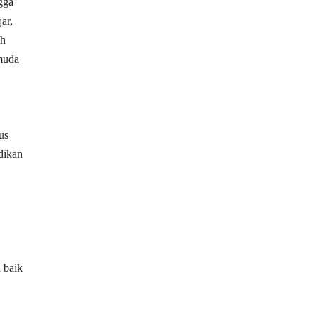
gga
ar,
ah
 muda
us
dikan
 baik