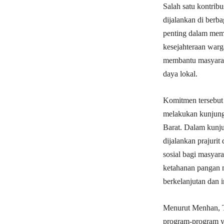
Salah satu kontrib
dijalankan di berb
penting dalam mem
kesejahteraan warg
membantu masyarak
daya lokal.
Komitmen tersebut 
melakukan kunjung
Barat. Dalam kunj
dijalankan prajuri
sosial bagi masyar
ketahanan pangan 
berkelanjutan dan i
Menurut Menhan, 
program-program y