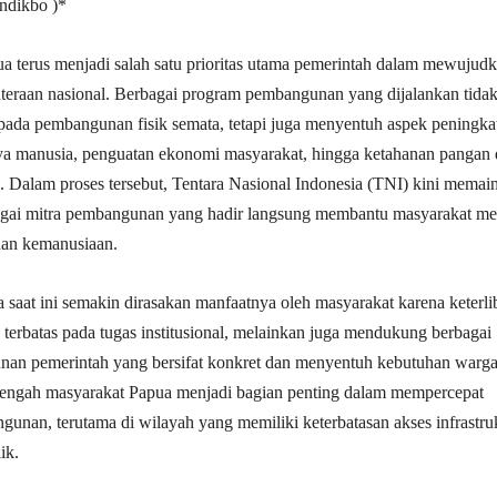
ndikbo )*
 terus menjadi salah satu prioritas utama pemerintah dalam mewujud
teraan nasional. Berbagai program pembangunan yang dijalankan tida
 pada pembangunan fisik semata, tetapi juga menyentuh aspek peningka
ya manusia, penguatan ekonomi masyarakat, hingga ketahanan pangan 
 Dalam proses tersebut, Tentara Nasional Indonesia (TNI) kini memai
bagai mitra pembangunan yang hadir langsung membantu masyarakat me
dan kemanusiaan.
 saat ini semakin dirasakan manfaatnya oleh masyarakat karena keterli
a terbatas pada tugas institusional, melainkan juga mendukung berbagai
an pemerintah yang bersifat konkret dan menyentuh kebutuhan warga
tengah masyarakat Papua menjadi bagian penting dalam mempercepat
unan, terutama di wilayah yang memiliki keterbatasan akses infrastru
ik.