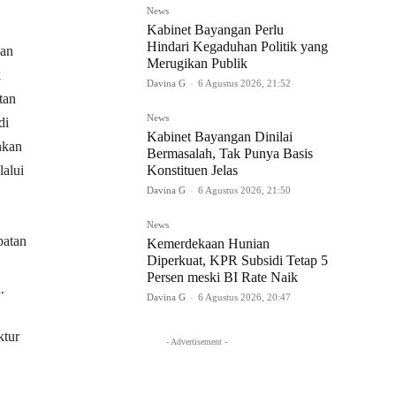
News
Kabinet Bayangan Perlu
Hindari Kegaduhan Politik yang
kan
Merugikan Publik
k
Davina G
-
6 Agustus 2026, 21:52
tan
News
di
Kabinet Bayangan Dinilai
nkan
Bermasalah, Tak Punya Basis
lalui
Konstituen Jelas
Davina G
-
6 Agustus 2026, 21:50
News
batan
Kemerdekaan Hunian
Diperkuat, KPR Subsidi Tetap 5
Persen meski BI Rate Naik
.
Davina G
-
6 Agustus 2026, 20:47
ktur
- Advertisement -