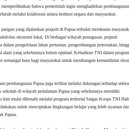
t memperlihatkan bahwa pemerintah ingin menghadirkan pembanguna
uruh melalui kolaborasi antara institusi negara dan masyarakat.
pangan yang dijalankan prajurit di Papua terbukti membantu masyarak
ktivitas ekonomi lokal. Di berbagai wilayah penugasan, prajurit
 dalam pengelolaan lahan pertanian, pengembangan peternakan, hing
si alam yang sebelumnya belum optimal. Kehadiran TNI dalam progra
an semangat baru bagi masyarakat untuk membangun kemandirian eko
am pembangunan Papua juga terlihat melalui dukungan terhadap sekto
k sekolah di wilayah pedalaman Papua yang sebelumnya memiliki
tas kini mulai dibenahi melalui program teritorial Satgas Koops TNI Ha
ilakukan untuk menciptakan lingkungan belajar yang lebih nyaman da
ak Papua.