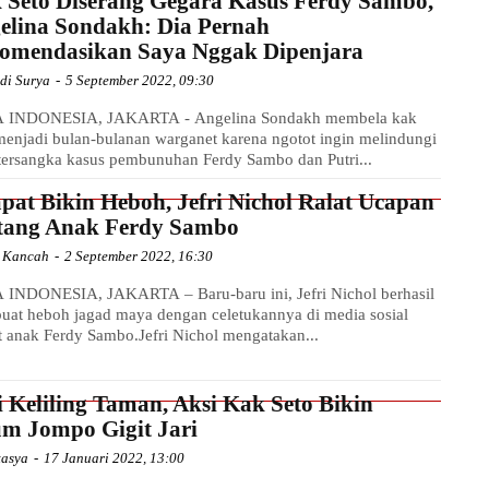
 Seto Diserang Gegara Kasus Ferdy Sambo,
elina Sondakh: Dia Pernah
omendasikan Saya Nggak Dipenjara
di Surya
-
5 September 2022, 09:30
 INDONESIA, JAKARTA - Angelina Sondakh membela kak
menjadi bulan-bulanan warganet karena ngotot ingin melindungi
tersangka kasus pembunuhan Ferdy Sambo dan Putri...
pat Bikin Heboh, Jefri Nichol Ralat Ucapan
tang Anak Ferdy Sambo
a Kancah
-
2 September 2022, 16:30
INDONESIA, JAKARTA – Baru-baru ini, Jefri Nichol berhasil
at heboh jagad maya dengan celetukannya di media sosial
it anak Ferdy Sambo.Jefri Nichol mengatakan...
i Keliling Taman, Aksi Kak Seto Bikin
m Jompo Gigit Jari
tasya
-
17 Januari 2022, 13:00