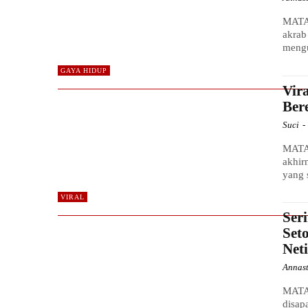
MATA 
akrab
mengu
GAYA HIDUP
Vir
Ber
Suci
-
MATA
akhir
yang 
VIRAL
Ser
Set
Net
Annas
MATA
disap