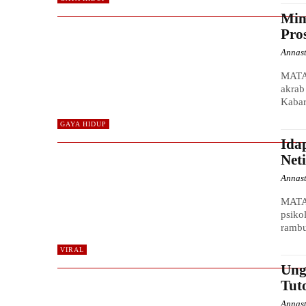
Min
Pro
Annas
MATA 
akrab
Kabar
GAYA HIDUP
Ida
Net
Annas
MATA
psiko
rambu
VIRAL
Ung
Tut
Annas