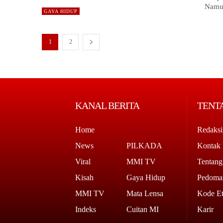
Namun
GAYA HIDUP
1
2
KANAL BERITA
TENT
Home
Redaksi
News
PILKADA
Kontak
Viral
MMI TV
Tentan
Kisah
Gaya Hidup
Pedoman
MMI TV
Mata Lensa
Kode Et
Indeks
Cuitan MI
Karir