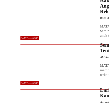
Kak
Ang
Rek
Reza A
MATA
Seto 
anak 
GAYA HIDUP
Sem
Ten
Aldet
MATA 
membu
terka
GAYA HIDUP
Lar
Kau
Annas