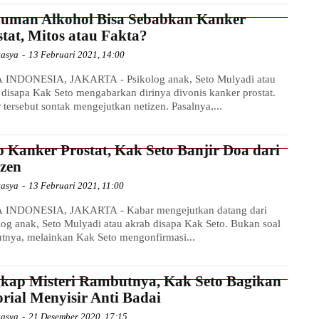
uman Alkohol Bisa Sebabkan Kanker
stat, Mitos atau Fakta?
tasya
-
13 Februari 2021, 14:00
INDONESIA, JAKARTA - Psikolog anak, Seto Mulyadi atau
 disapa Kak Seto mengabarkan dirinya divonis kanker prostat.
 tersebut sontak mengejutkan netizen. Pasalnya,...
p Kanker Prostat, Kak Seto Banjir Doa dari
izen
tasya
-
13 Februari 2021, 11:00
 INDONESIA, JAKARTA - Kabar mengejutkan datang dari
log anak, Seto Mulyadi atau akrab disapa Kak Seto. Bukan soal
tnya, melainkan Kak Seto mengonfirmasi...
kap Misteri Rambutnya, Kak Seto Bagikan
orial Menyisir Anti Badai
tasya
-
21 Desember 2020, 17:15