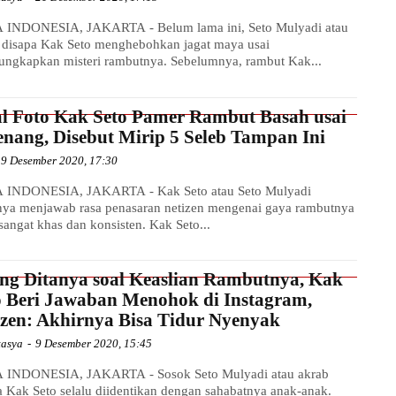
INDONESIA, JAKARTA - Belum lama ini, Seto Mulyadi atau
 disapa Kak Seto menghebohkan jagat maya usai
ngkapkan misteri rambutnya. Sebelumnya, rambut Kak...
al Foto Kak Seto Pamer Rambut Basah usai
enang, Disebut Mirip 5 Seleb Tampan Ini
9 Desember 2020, 17:30
 INDONESIA, JAKARTA - Kak Seto atau Seto Mulyadi
nya menjawab rasa penasaran netizen mengenai gaya rambutnya
sangat khas dan konsisten. Kak Seto...
ing Ditanya soal Keaslian Rambutnya, Kak
o Beri Jawaban Menohok di Instagram,
izen: Akhirnya Bisa Tidur Nyenyak
tasya
-
9 Desember 2020, 15:45
 INDONESIA, JAKARTA - Sosok Seto Mulyadi atau akrab
a Kak Seto selalu diidentikan dengan sahabatnya anak-anak.