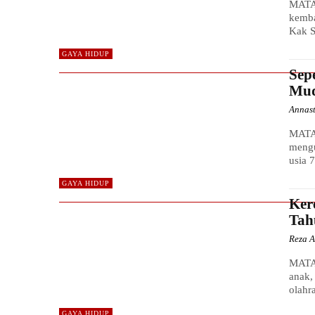
MATA
kemba
Kak S
GAYA HIDUP
Sep
Mud
Annas
MATA
mengu
usia 
GAYA HIDUP
Ker
Tah
Reza A
MATA 
anak,
olahr
GAYA HIDUP