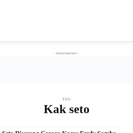
NEWS
VIRAL
KISAH
PEMILU
GAYA HIDU
- Advertisement -
TAG
Kak seto