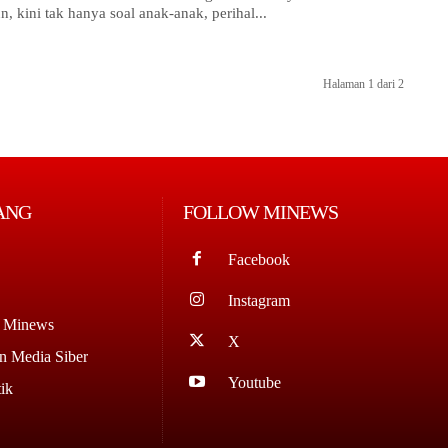
, kini tak hanya soal anak-anak, perihal...
Halaman 1 dari 2
ANG
FOLLOW MINEWS
Facebook
Instagram
g Minews
X
 Media Siber
Youtube
ik