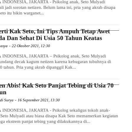
 INDONESIA, JAKARTA - Psikolog anak, Seto Mulyadi
li jadi sorotan netizen. Belum lama ini, pria yang akrab disapa
eto itu bikin warganet...
erti Kak Seto, Ini Tips Ampuh Tetap Awet
a Dan Sehat Di Usia 50 Tahun Keatas
tasya
-
22 Oktober 2021, 12:30
 INDONESIA, JAKARTA – Psikolog anak, Seto Mulyadi
ndang decak kagum netizen karena kebugaran tubuhnya di
70 tahun. Pria yang akrab dipanggil Kak...
en Abis! Kak Seto Panjat Tebing di Usia 70
un
di Surya
-
16 September 2021, 13:30
INDONESIA, JAKARTA - Psikolog sekaligus tokoh anak-
 Seto Mulyadi atau biasa disapa Kak Seto memamerkan kegiatan
aga ekstrem panjat tebing yang dilakukannya di...