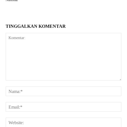
Nasional
TINGGALKAN KOMENTAR
Komentar:
Na
Ema
Web