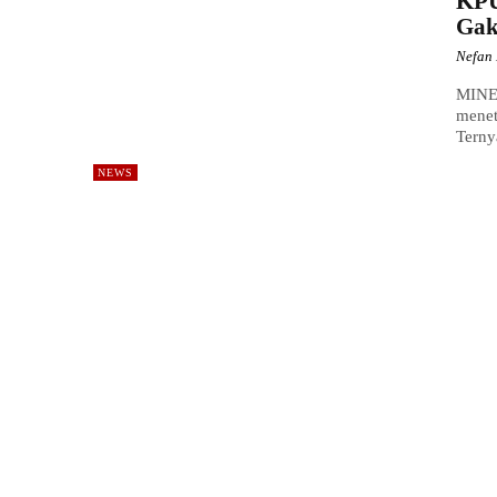
KPU
Gak
Nefan 
MINE
menet
Terny
NEWS