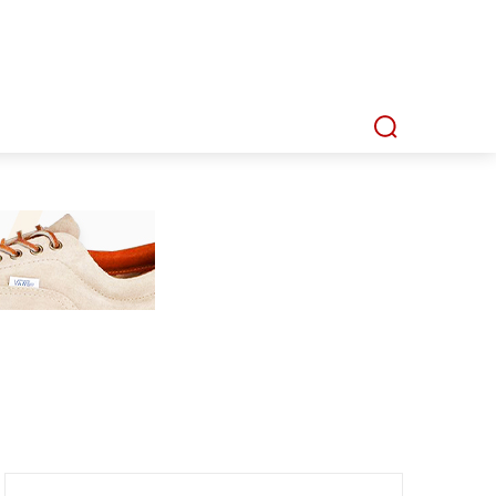
P
MMI TV
MATA LENSA
INDEKS