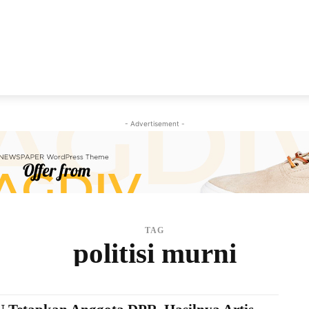
NEWS
VIRAL
KISAH
PEMILU
GAYA HIDU
- Advertisement -
TAG
politisi murni