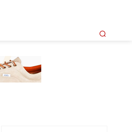
P
MMI TV
MATA LENSA
INDEKS