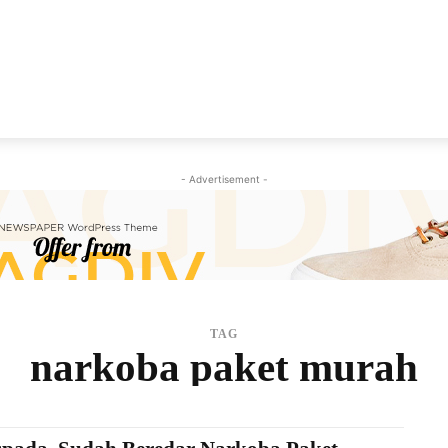
NEWS
VIRAL
KISAH
PEMILU
GAYA HIDU
- Advertisement -
TAG
narkoba paket murah