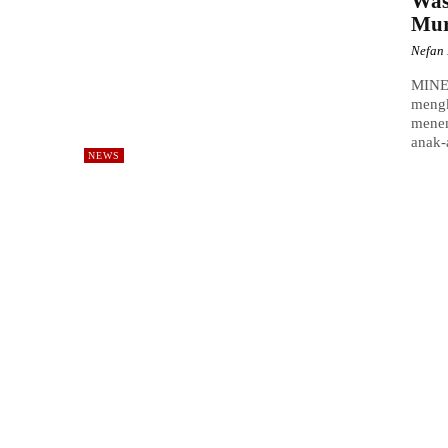
Was
Mur
Nefan 
MINE
mengk
menem
anak-
NEWS