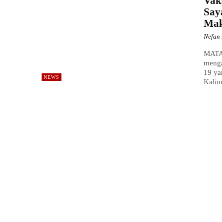
Vak
Say
Mak
Nefan 
MATA
menga
19 ya
NEWS
Kalim