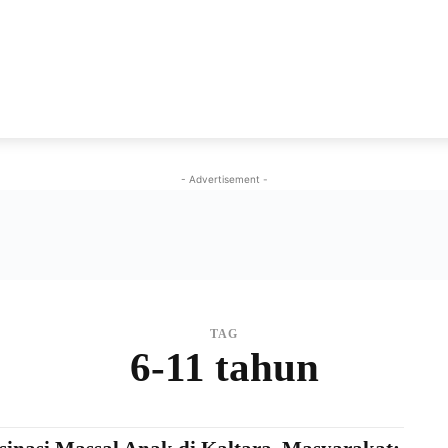
NEWS
VIRAL
KISAH
PEMILU
GAYA HIDU
- Advertisement -
TAG
6-11 tahun