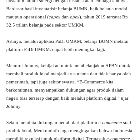
inisiatif maupun sinergi dengan instansi atau lembaga lainnya.
Berdasar hasil inventarisir belanja BUMN, baik belanja modal
maupun operasional (
c
apex
dan
o
pex
), tahun 2019 tercatat Rp
32,5 triliun belanja pada sektor UMKM.
Artinya, melalui aplikasi PaDi UMKM, belanja BUMN melalui
platform PaDi UMKM, dapat lebih meningkat lagi.
Menurut Johnny, kebijakan untuk membelanjakan APBN untuk
membeli produk lokal menjadi arus utama dan tidak hanya oleh
pemerintah, tapi juga sektor swasta. “E-Commerce kita
berkomitmen, menyampaikan dukungan agar produk dalam
negeri bisa terserap dengan baik melalui platform digital,” ujar
Johnny.
Selain meminta dukungan penuh dari platform
e-commerce
soal
produk lokal, Menkominfo juga mengingatkan bahwa Indonesia
memiliki regulasi untuk platform digital. Termasuk
e-commerce
.