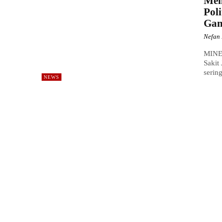
Mem
Pol
Gan
Nefan 
MINE
Sakit
serin
NEWS