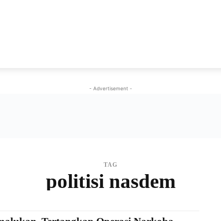
NEWS
VIRAL
KISAH
PEMILU
GAYA HIDU
- Advertisement -
TAG
politisi nasdem