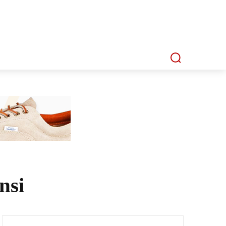
P
MMI TV
MATA LENSA
INDEKS
nsi