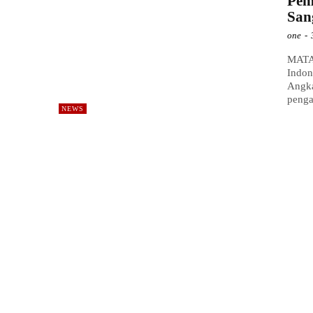
Pem
San
one
-
MATA 
Indon
Angka
pengan
NEWS