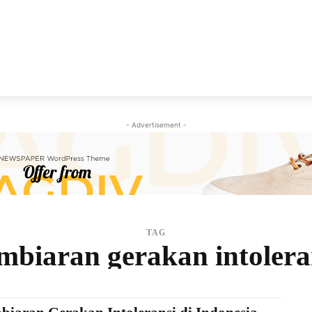
NEWS
VIRAL
KISAH
PEMILU
GAYA HIDU
- Advertisement -
TAG
mbiaran gerakan intolera