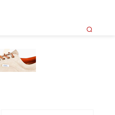
P
MMI TV
MATA LENSA
INDEKS