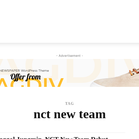
NEWS
VIRAL
KISAH
PEMILU
GAYA HIDU
- Advertisement -
TAG
nct new team