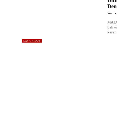
Dit
Den
Suci
-
MATA
bahwa
karen
GAYA HIDUP