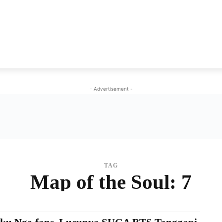
NEWS
VIRAL
KISAH
PEMILU
GAYA HIDU
- Advertisement -
TAG
Map of the Soul: 7