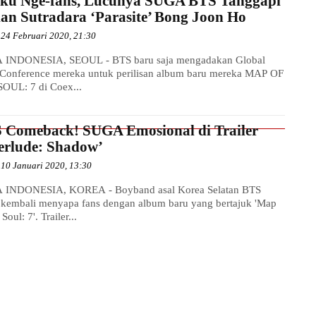
ku Nge-fans, Lucunya SUGA BTS Tanggapi
ian Sutradara ‘Parasite’ Bong Joon Ho
24 Februari 2020, 21:30
 INDONESIA, SEOUL - BTS baru saja mengadakan Global
 Conference mereka untuk perilisan album baru mereka MAP OF
OUL: 7 di Coex...
 Comeback! SUGA Emosional di Trailer
terlude: Shadow’
10 Januari 2020, 13:30
 INDONESIA, KOREA - Boyband asal Korea Selatan BTS
 kembali menyapa fans dengan album baru yang bertajuk 'Map
 Soul: 7'. Trailer...