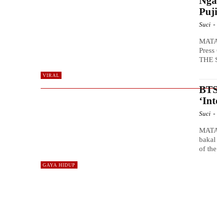
Nga
Puj
Suci
-
MATA
Press
THE S
VIRAL
BTS
‘In
Suci
-
MATA
bakal
of the
GAYA HIDUP