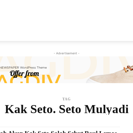
NEWS
VIRAL
KISAH
PEMILU
GAYA HIDU
- Advertisement -
TAG
Kak Seto. Seto Mulyadi