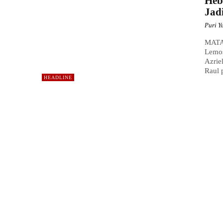
Heb
Jad
Puri Y
MATA 
Lemos
Azrie
Raul 
HEADLINE