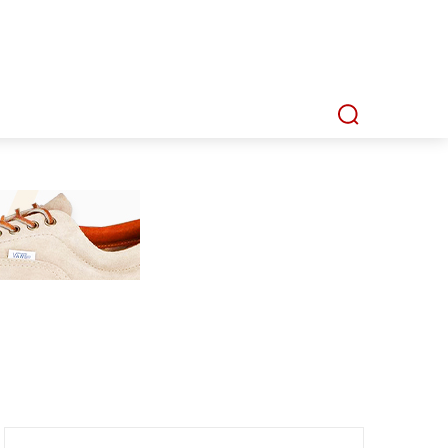
P
MMI TV
MATA LENSA
INDEKS