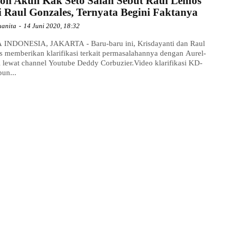
oh Akun Kak Seto Salah Sebut Raul Lemos
i Raul Gonzales, Ternyata Begini Faktanya
uanita
-
14 Juni 2020, 18:32
INDONESIA, JAKARTA - Baru-baru ini, Krisdayanti dan Raul
 memberikan klarifikasi terkait permasalahannya dengan Aurel-
l lewat channel Youtube Deddy Corbuzier.Video klarifikasi KD-
pun...