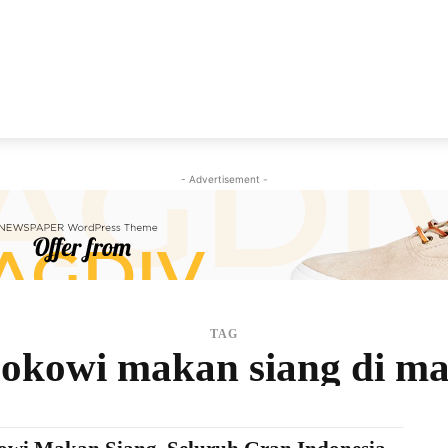
NEWS
VIRAL
KISAH
PEMILU
GAYA HIDU
- Advertisement -
TAG
jokowi makan siang di ma