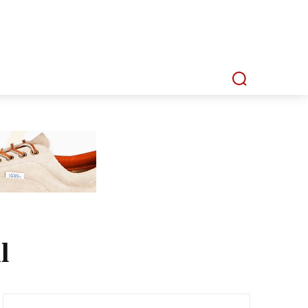
P
MMI TV
MATA LENSA
INDEKS
l