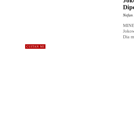
Jok
Dip
Nefan 
MINEW
Jokow
Dia m
CUITAN MI