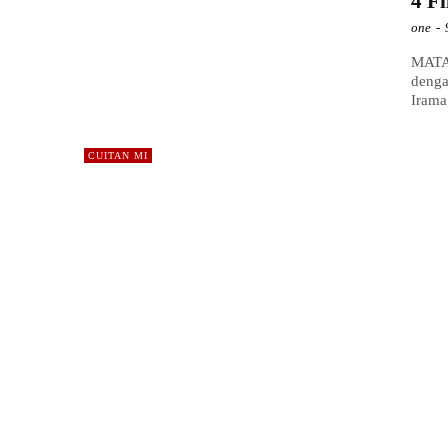
4 F
one
-
MATA 
denga
Irama
CUITAN MI