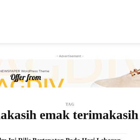
NEWS
VIRAL
KISAH
PEMILU
GAYA HIDU
- Advertisement -
TAG
makasih emak terimakasih