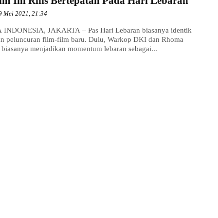
ilm Ini Rilis Bertepatan Pada Hari Lebaran
9 Mei 2021, 21:34
INDONESIA, JAKARTA – Pas Hari Lebaran biasanya identik
n peluncuran film-film baru. Dulu, Warkop DKI dan Rhoma
 biasanya menjadikan momentum lebaran sebagai...