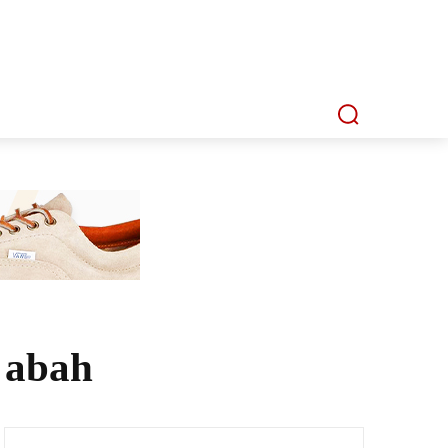
P
MMI TV
MATA LENSA
INDEKS
 abah