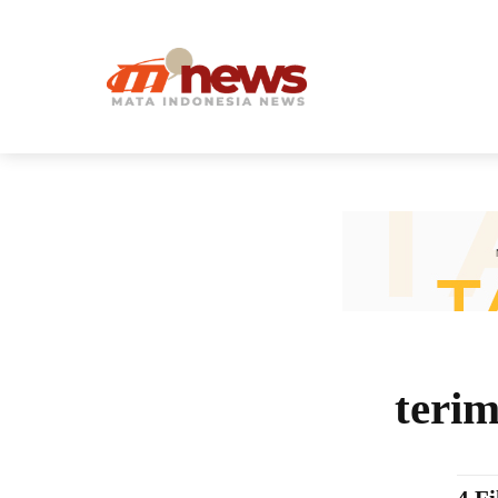
HOME
teri