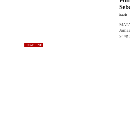
Pol
Seb
bach
-
MATA
Jamaa
yang 
HEADLINE