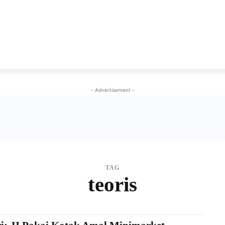
NEWS
VIRAL
KISAH
PEMILU
GAYA HIDU
- Advertisement -
TAG
teoris