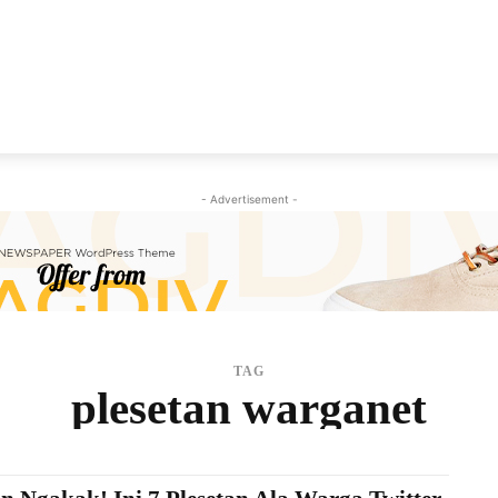
NEWS
VIRAL
KISAH
PEMILU
GAYA HIDU
- Advertisement -
TAG
plesetan warganet