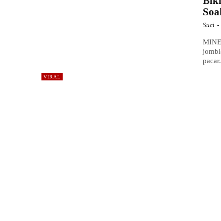
Bik
Soa
Suci
-
MINEW
jombl
pacar
VIRAL