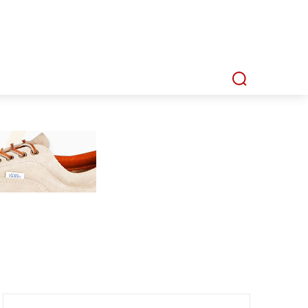
P
MMI TV
MATA LENSA
INDEKS