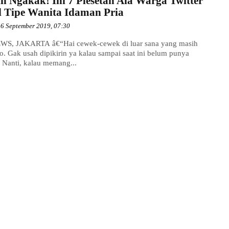
in Ngakak! Ini 7 Plesetan Ala Warga Twitter
l Tipe Wanita Idaman Pria
6 September 2019, 07:30
S, JAKARTA â€“Hai cewek-cewek di luar sana yang masih
o. Gak usah dipikirin ya kalau sampai saat ini belum punya
. Nanti, kalau memang...