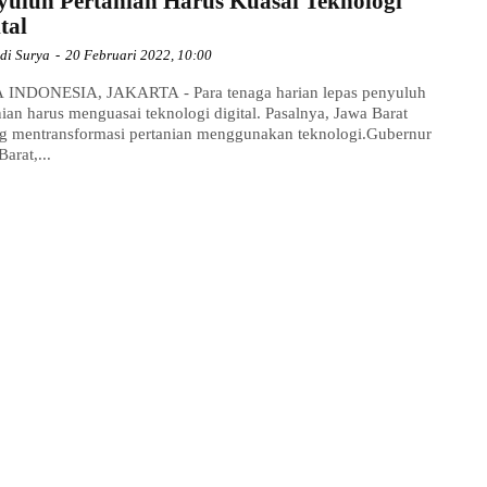
yuluh Pertanian Harus Kuasai Teknologi
tal
di Surya
-
20 Februari 2022, 10:00
INDONESIA, JAKARTA - Para tenaga harian lepas penyuluh
nian harus menguasai teknologi digital. Pasalnya, Jawa Barat
g mentransformasi pertanian menggunakan teknologi.Gubernur
arat,...