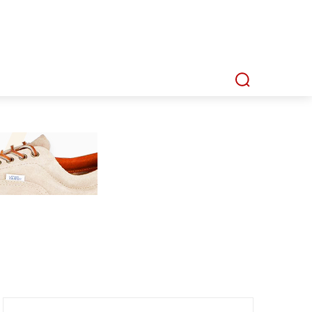
P
MMI TV
MATA LENSA
INDEKS