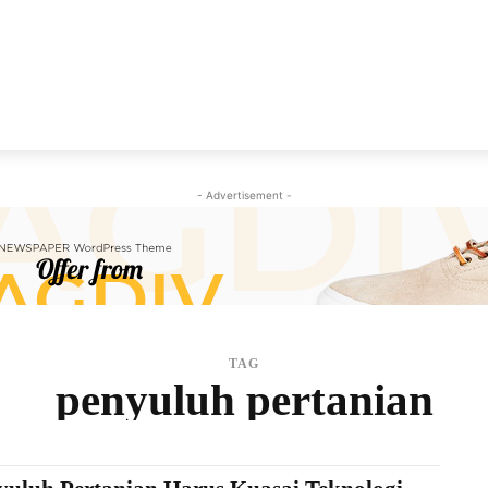
NEWS
VIRAL
KISAH
PEMILU
GAYA HIDU
- Advertisement -
TAG
penyuluh pertanian