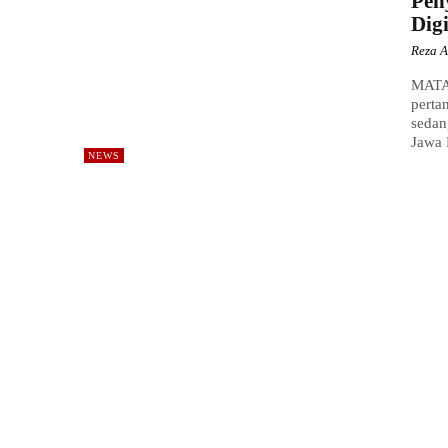
Pen
Digi
Reza A
MATA 
perta
sedan
Jawa B
NEWS