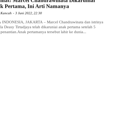
amat! Marcel Chandrawinata Dikaruniai
k Pertama, Ini Arti Namanya
a Kancah
-
3 Juni 2022, 22:30
 INDONESIA, JAKARTA – Marcel Chandrawinata dan istrinya
illa Deasy Tirtadjaya telah dikaruniai anak pertama setelah 5
 penantian.Anak pertamanya tersebut lahir ke dunia...