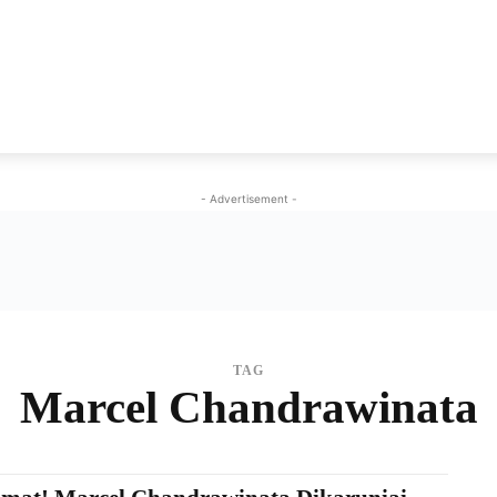
NEWS
VIRAL
KISAH
PEMILU
GAYA HIDU
- Advertisement -
TAG
Marcel Chandrawinata