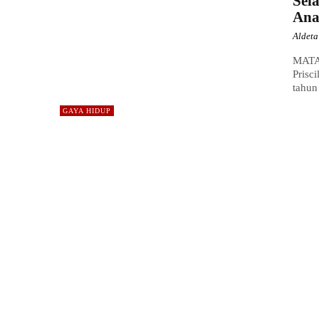
Sel
Ana
Aldet
MATA
Prisc
tahun
GAYA HIDUP