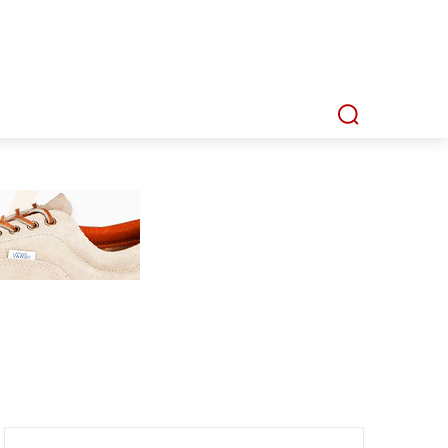
P
MMI TV
MATA LENSA
INDEKS