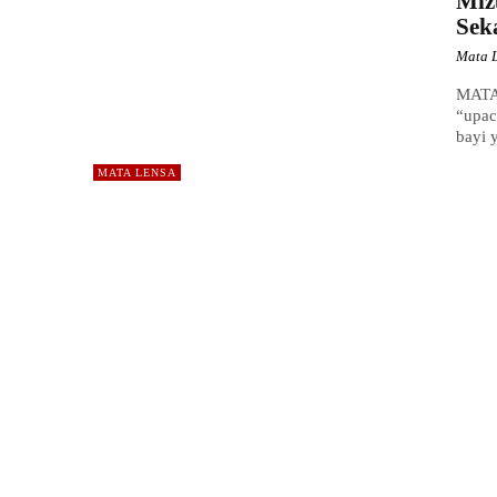
Miz
Sek
Mata 
MATA
“upac
bayi 
MATA LENSA