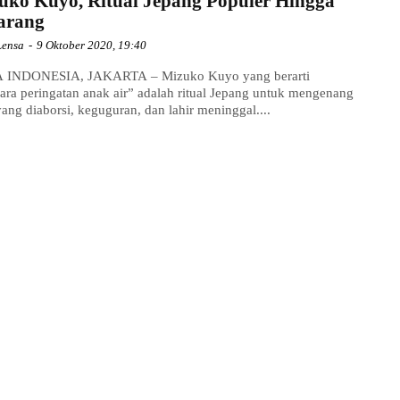
uko Kuyo, Ritual Jepang Populer Hingga
arang
Lensa
-
9 Oktober 2020, 19:40
 INDONESIA, JAKARTA – Mizuko Kuyo yang berarti
ara peringatan anak air” adalah ritual Jepang untuk mengenang
yang diaborsi, keguguran, dan lahir meninggal....