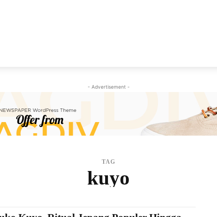
NEWS
VIRAL
KISAH
PEMILU
GAYA HIDU
- Advertisement -
TAG
kuyo